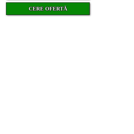
CERE OFERTĂ
Depozit folie Folie auto Folie ieftina
Folieri Colantari Folie arhitecturala
Folie securitate Folie antiefractie Folie
geam
Folii depozit Folii auto Folii ieftine Folii
Autocolantari Folii arhitecturale Folii
reclame Folii securitate Folii
antiefractie Producator folie auto
Window films Window film
manufacturer Window film distributor
window film Europe Folie omologata
RAR Folie autorizata RAR Folie
profesionala geamuri Folie carbon
auto Folie ceramica auto Folie auto
producator Folie safety Folie
antiefractie Folie heliomata Folie