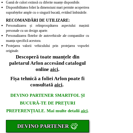
Gamă de culori extinsă cu diferite nuanțe disponibile.
Disponibilitatea foliei la dimensiuni mari permite acoperirea
suprafețelor ample cu o singură bucată, evitând îmbinările.
RECOMANDĂRI DE UTILIZARE:
Personalizarea și reîmprospătarea aspectului mașinii
personale cu un design aparte.
Personalizarea flotelor de autovehicule ale companiilor cu
nuanța specifică acestora.
Protejarea valorii vehiculului prin protejarea vopselei
originale.
Descoperă toate nuanțele din
paletarul Arlon accesând catalogul
online
aici
.
Fișa tehnică a foliei Arlon poate fi
consultată
aici
.
DEVINO PARTENER SMARTFOL ȘI
BUCURĂ-TE DE PREȚURI
PREFERENȚIALE. Mai multe detalii
aici
.
DEVINO PARTENER