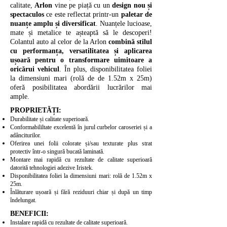
calitate,
Arlon
vine pe piață cu un
design nou și
spectaculos
ce este reflectat printr-un
paletar de
nuanțe amplu și diversificat
. Nuanțele lucioase,
mate și metalice te așteaptă să le descoperi!
Colantul auto al celor de la Arlon
combină stilul
cu performanța, versatilitatea și aplicarea
ușoară pentru o transformare uimitoare a
oricărui vehicul
. În plus, disponibilitatea foliei
la dimensiuni mari (rolă de de 1.52m x 25m)
oferă posibilitatea abordării lucrărilor mai
ample.
PROPRIETĂȚI:
​Durabilitate și calitate superioară.
Conformabililtate excelentă în jurul curbelor caroseriei și a
adânciturilor.
Oferirea unei folii colorate și/sau texturate plus strat
protectiv într-o singură bucată laminată.
Montare mai rapidă cu rezultate de calitate superioară
datorită tehnologiei adezive Iristek.
Disponibilitatea foliei la dimensiuni mari: rolă de 1.
52m x
25m.
Înlăturare ușoară și fără reziduuri chiar și după un timp
îndelungat.
BENEFICII:
Instalare rapidă cu rezultate de calitate superioară.