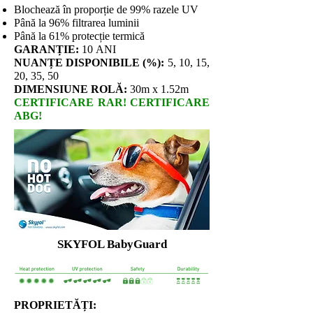
Blochează în proporție de 99% razele UV
Până la 96% filtrarea luminii
Până la 61% protecție termică
GARANȚIE:
10 ANI
NUANȚE DISPONIBILE (%):
5, 10, 15,
20, 35, 50
DIMENSIUNE ROLĂ:
30m x 1.52m
CERTIFICARE RAR! CERTIFICARE
ABG!
SKYFOL BabyGuard
PROPRIETĂȚI: