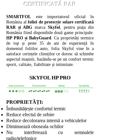
CERTIFICATĂ RAR
SMARTFOL
este importatorul oficial în
România al
foliei de protecție solare certificată
RAR și ABG
marca
Skyfol
, pentru piața din
România fiind disponibile două game principale:
HP PRO și BabyGuard
. Cu proprietăți termice
de top și peste 35 de ani de experiență în
domeniul foliilor auto, folia Skyfol vine în a
satisface cerințele clienților ce doresc să schimbe
aspectul mașinii, bazându-se pe un confort termic
sporit, calitate, fiabilitate și intimitate.
SKYFOL HP PRO
PROPRIETĂȚI:
Îmbunătățește confortul termic
Reduce efectul de orbire
Reduce decolorarea internă a vehiculelor
Diminuează oboseala ochilor
Nu interferează cu semnalele
radio/telefonice