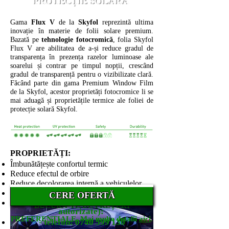
PROTECȚIE SOLARĂ
Gama
Flux V
de la
Skyfol
reprezintă ultima
inovație în materie de folii solare premium.
Bazată pe
tehnologie fotocromică
, folia Skyfol
Flux V are abilitatea de a-și reduce gradul de
transparența în prezența razelor luminoase ale
soarelui și contrar pe timpul nopții, crescând
gradul de transparență pentru o vizibilizate clară.
Făcând parte din gama Premium Window Film
de la Skyfol, acestor proprietăți fotocromice li se
mai aduagă și proprietățile termice ale foliei de
protecție solară Skyfol.
PROPRIETĂȚI:
Îmbunătățește confortul termic
Reduce efectul de orbire
Reduce decolorarea internă a vehiculelor
Pentru oferte de preț și parteneriate
Fișa tehnică pentru Skyfol Flux V
DEVINO PARTENER SMARTFOL ȘI
Diminuează oboseala ochilor
DEVINO PARTENER
CERE OFERTĂ
(se vinde doar către ateliere
poate fi consultată
aici
.
Nu interferează cu semnalele
BUCURĂ-TE DE PREȚURI
autorizate):
radio/telefonice
PREFERENȚIALE. Mai multe detalii
aici
.
- telefon:
0740 599 130
Blochează în proporție de 99% razele UV