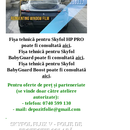
Fișa tehnică pentru Skyfol HP PRO
poate fi consultată
aici
.
Fișa tehnică pentru Skyfol
BabyGuard poate fi consultată
aici
.
Fișa tehnică pentru Skyfol
BabyGuard Boost poate fi consultată
aici
.
Pentru oferte de preț și parteneriate
(se vinde doar către ateliere
autorizate):
- telefon:
0740 599 130
- mail:
depozitfolie@gmail.com
SKYFOL FLUX V - FOLIE DE