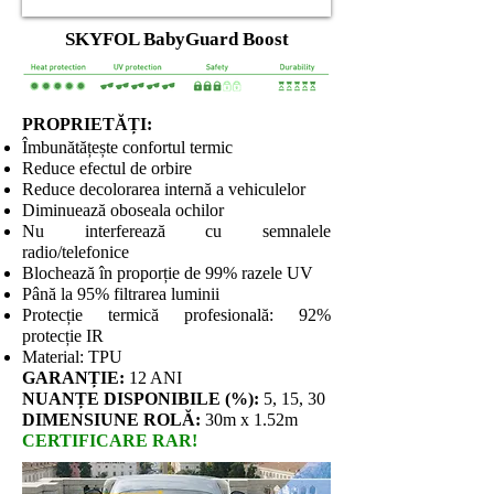
SKYFOL BabyGuard Boost
PROPRIETĂȚI:
Îmbunătățește confortul termic
Reduce efectul de orbire
Reduce decolorarea internă a vehiculelor
Diminuează oboseala ochilor
Nu interferează cu semnalele
radio/telefonice
Blochează în proporție de 99% razele UV
Până la 95% filtrarea luminii
Protecție termică profesională: 92%
protecție IR
Material: TPU
GARANȚIE:
12 ANI
NUANȚE DISPONIBILE (%):
5, 15, 30
DIMENSIUNE ROLĂ:
30m x 1.52m
CERTIFICARE RAR!