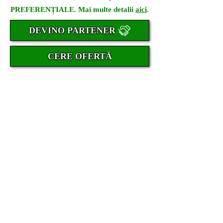
PREFERENȚIALE. Mai multe detalii
aici
.
DEVINO PARTENER
CERE OFERTĂ
Depozit folie Folie auto Folie ieftina
Folieri Colantari Folie arhitecturala
Folie securitate Folie antiefractie Folie
geam
Folii depozit Folii auto Folii ieftine Folii
Autocolantari Folii arhitecturale Folii
reclame Folii securitate Folii
antiefractie Producator folie auto
Window films Window film
manufacturer Window film distributor
window film Europe Folie omologata