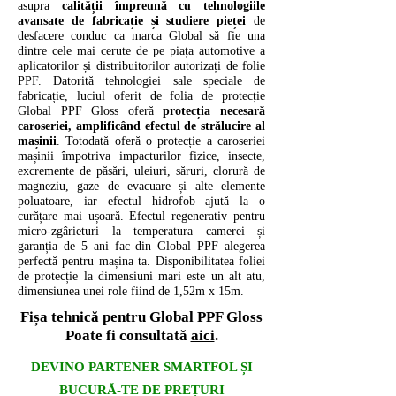
asupra
calității împreună cu tehnologiile
avansate de fabricație și studiere pieței
de
desfacere conduc ca marca Global să fie una
dintre cele mai cerute de pe piața automotive a
aplicatorilor și distribuitorilor autorizați de folie
PPF. Datorită tehnologiei sale speciale de
fabricație, luciul oferit de folia de protecție
Global PPF Gloss oferă
protecția necesară
caroseriei, amplificând efectul de strălucire al
mașinii
. Totodată oferă o protecție a caroseriei
mașinii împotriva impacturilor fizice, insecte,
excremente de păsări, uleiuri, săruri, clorură de
magneziu, gaze de evacuare și alte elemente
poluatoare, iar efectul hidrofob ajută la o
curățare mai ușoară. Efectul regenerativ pentru
micro-zgârieturi la temperatura camerei și
garanția de 5 ani fac din Global PPF alegerea
perfectă pentru mașina ta. Disponibilitatea foliei
de protecție la dimensiuni mari este un alt atu,
dimensiunea unei role fiind de 1,52m x 15m.
Fișa tehnică pentru Global PPF Gloss
Poate fi consultată
aici
.
DEVINO PARTENER SMARTFOL ȘI
BUCURĂ-TE DE PREȚURI