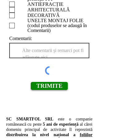
t
ANTIEFRACȚIE
o
ARHITECTURALĂ
r
DECORATIVĂ
i
UNELTE MONTAJ FOLIE
u
(codul produselor se adaugă în
Comentarii)
Comentarii:
TRIMITE
SC SMARTFOL SRL
este o companie
românească cu peste
5 ani de experiență
al cărei
domeniu principal de activitate îl reprezintă
distribuirea la nivel național a
foliilor