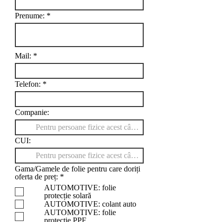
Prenume:
Mail:
Telefon:
Companie:
CUI:
Gama/Gamele de folie pentru care doriți
O
oferta de preț:
*
b
AUTOMOTIVE: folie
l
protecție solară
i
AUTOMOTIVE: colant auto
g
AUTOMOTIVE: folie
a
protecție PPF