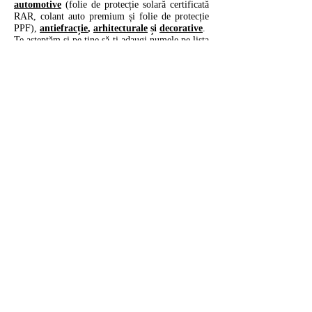
automotive
(folie de protecție solară certificată
RAR, colant auto premium și folie de protecție
PPF),
antiefracție
,
arhitecturale
și
decorative
.
Te așteptăm și pe tine să-ți adaugi numele pe lista
partenerilor oficiali SMARTFOL
și să te
bucuri de beneficiile oferite:
- Excusivitate zonală
- Prețuri preferențiale
- Stocuri 24/7
- Materiale promoționale
- Asistență 24/7
- Transport gratuit
- Publicitate
- Cursuri de montaj folie.
Pentru mai multe informații, parteneriate și
oferte de preț:
- mail: depozitfolie@gmail.com
- telefon: 0740 599 130
Depozit folie Folie auto Folie ieftina
Folieri Colantari Folie arhitecturala
Folie securitate Folie antiefractie Folie
geam
Folii depozit Folii auto Folii ieftine Folii
Autocolantari Folii arhitecturale Folii