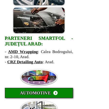
PARTENERI SMARTFOL -
JUDEȚUL ARAD:
-
AMD Wrapping
: Calea Bodrogului,
nr. 2-10, Arad.
-
CRZ Detailin
g Auto
: Arad.
AUTOMOTIVE