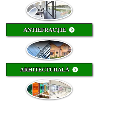
ANTIEFRACȚIE
ARHITECTURALĂ
DESIGN
ÎNSCRIE-TE CA
PARTENER SMARTFOL: