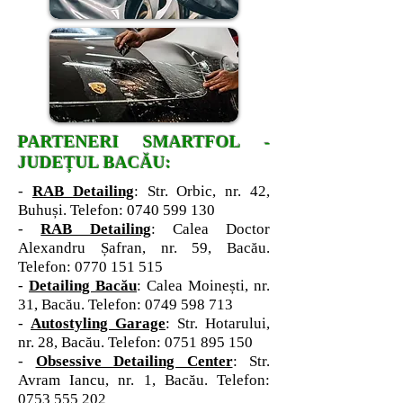
PARTENERI SMARTFOL -
JUDEȚUL BACĂU:
-
RAB Detailing
: Str. Orbic, nr. 42,
Buhuși. Telefon:
0740 599 130
-
RAB Detailing
: Calea Doctor
Alexandru Șafran, nr. 59, Bacău.
Telefon:
0770 151 515
-
Detailing Bacău
: Calea Moinești, nr.
31, Bacău. Telefon:
0749 598 713
-
Autostyling Garage
: Str. Hotarului,
nr. 28, Bacău. Telefon:
0751 895 150
-
Obsessive Detailing Center
: Str.
Avram Iancu, nr. 1, Bacău. Telefon:
0753 555 202