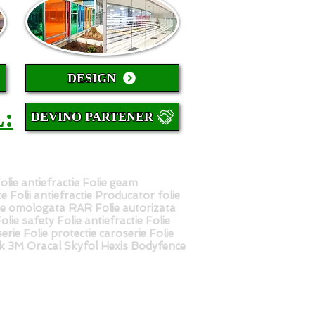
DESIGN
:
DEVINO PARTENER
Folie antiefractie Folie geam
ate Folii antiefractie Producator folie
ie omologata RAR Folie autorizata
ie safety Folie antiefractie Folie
erie Folie protectie caroserie Folie
ek 3M Oracal Skyfol Hexis Bodyfence