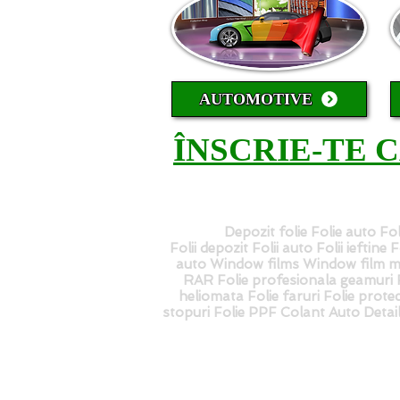
AUTOMOTIVE
ÎNSCRIE-TE 
Depozit folie Folie auto Fol
Folii depozit Folii auto Folii ieftine
auto Window films Window film ma
RAR Folie profesionala geamuri Fo
heliomata Folie faruri Folie protec
stopuri Folie PPF Colant Auto Deta