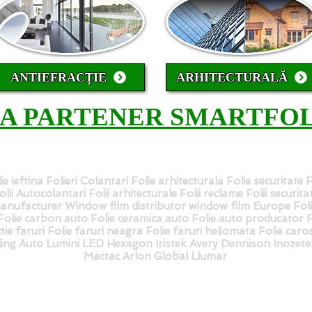
ANTIEFRACȚIE
ARHITECTURALĂ
CA PARTENER SMARTFOL
ie ieftina Folieri Colantari Folie arhitecturala Folie securitate 
 Folii Autocolantari Folii arhitecturale Folii reclame Folii securit
nufacturer Window film distributor window film Europe Fol
lie carbon auto Folie ceramica auto Folie auto producator Fol
tie faruri Folie faruri neagra Folie faruri heliomata Folie caros
iling Auto Lumini LED Hexagon Iristek Avery Dennison Inozet
Mactac Arlon Global Llumar