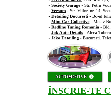
-
Society Garage
- Str. Petru Vod
-
Versum
- Str. Viilor, nr. 14, Se
-
Detailing Bucuresti
- Bd-ul Iuli
-
Mint Car Collective
- Metav Bus
-
Redline Tuning Romania
- Bld.
-
Jok Auto Details
- Aleea Tubero
-
Jeko Detailing
- București. Tele
AUTOMOTIVE
ÎNSCRIE-TE 