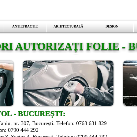
ANTIEFRACȚIE
ARHITECTURALĂ
DESIGN
RI AUTORIZAȚI FOLIE - 
OL - BUCUREȘTI:
aniu, nr. 307, București. Telefon: 0768 631 829
fon: 0790 444 292
, nr.8, Sector 3, București. Telefon: 0790 444 292