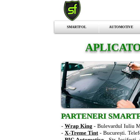
SMARTFOL
AUTOMOTIVE
APLICATO
PARTENERI SMARTF
-
Wrap King
- Bulevardul Iuliu M
-
X-Treme Tint
- București. Tele
-
PIC Automotive
- Str. Iosifești