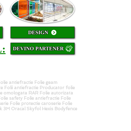
DESIGN
:
DEVINO PARTENER
Folie antiefractie Folie geam
ate Folii antiefractie Producator folie
ie omologata RAR Folie autorizata
ie safety Folie antiefractie Folie
erie Folie protectie caroserie Folie
ek 3M Oracal Skyfol Hexis Bodyfence