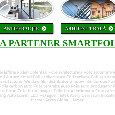
ANTIEFRACȚIE
ARHITECTURALĂ
CA PARTENER SMARTFOL
ie ieftina Folieri Colantari Folie arhitecturala Folie securitate 
 Folii Autocolantari Folii arhitecturale Folii reclame Folii securit
nufacturer Window film distributor window film Europe Fol
lie carbon auto Folie ceramica auto Folie auto producator Fol
tie faruri Folie faruri neagra Folie faruri heliomata Folie caros
iling Auto Lumini LED Hexagon Iristek Avery Dennison Inozet
Mactac Arlon Global Llumar