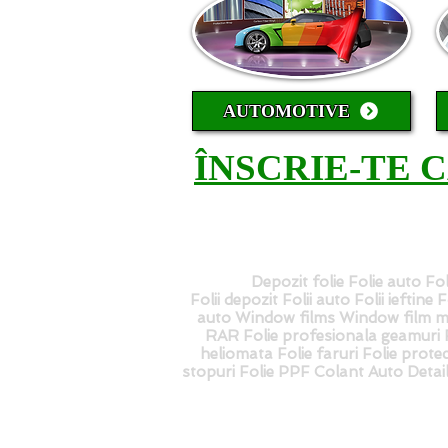
AUTOMOTIVE
ÎNSCRIE-TE 
Depozit folie Folie auto Fol
Folii depozit Folii auto Folii ieftine
auto Window films Window film ma
RAR Folie profesionala geamuri Fo
heliomata Folie faruri Folie protec
stopuri Folie PPF Colant Auto Deta