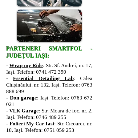
PARTENERI SMARTFOL -
JUDEȚUL IAȘI:
-
Wrap my Ride
: Str. Sf. Andrei, nr. 17,
Iași. Telefon:
0741 472 350
-
Essential Detailing Lab
: Calea
Chișinăului, nr. 132, Iași. Telefon:
0763
888 699
-
Don garage
: Iași. Telefon:
0763 672
021
-
VLK Garage
: Str. Moara de foc, nr. 2,
Iași. Telefon:
0746 489 255
-
Folieri My Car Iasi
: Str. Cicoarei, nr.
18, Iași. Telefon:
0751 059 253