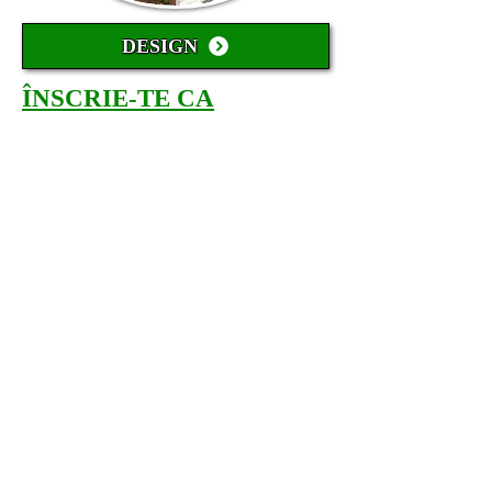
DESIGN
ÎNSCRIE-TE CA
PARTENER SMARTFOL:
DEVINO PARTENER
Depozit folie Folie auto Folie ieftina
Folieri Colantari Folie arhitecturala
Folie securitate Folie antiefractie Folie
geam
Folii depozit Folii auto Folii ieftine Folii
Autocolantari Folii arhitecturale Folii
reclame Folii securitate Folii
antiefractie Producator folie auto
Window films Window film
manufacturer Window film distributor
window film Europe Folie omologata
RAR Folie autorizata RAR Folie
profesionala geamuri Folie carbon