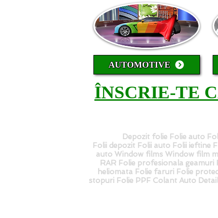
AUTOMOTIVE
ÎNSCRIE-TE 
Depozit folie Folie auto Fol
Folii depozit Folii auto Folii ieftine
auto Window films Window film ma
RAR Folie profesionala geamuri Fo
heliomata Folie faruri Folie protec
stopuri Folie PPF Colant Auto Deta