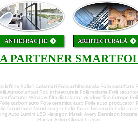
ANTIEFRACȚIE
ARHITECTURALĂ
CA PARTENER SMARTFOL
ie ieftina Folieri Colantari Folie arhitecturala Folie securitate 
 Folii Autocolantari Folii arhitecturale Folii reclame Folii securit
nufacturer Window film distributor window film Europe Fol
lie carbon auto Folie ceramica auto Folie auto producator Fol
tie faruri Folie faruri neagra Folie faruri heliomata Folie caros
iling Auto Lumini LED Hexagon Iristek Avery Dennison Inozet
Mactac Arlon Global Llumar