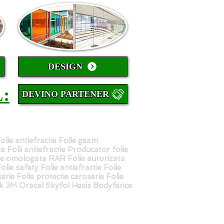
DESIGN
:
DEVINO PARTENER
Folie antiefractie Folie geam
ate Folii antiefractie Producator folie
ie omologata RAR Folie autorizata
ie safety Folie antiefractie Folie
erie Folie protectie caroserie Folie
ek 3M Oracal Skyfol Hexis Bodyfence