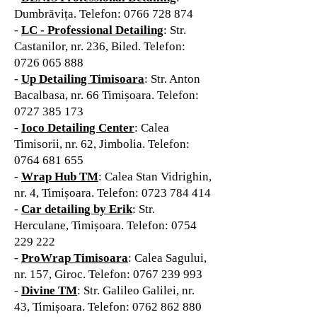
Dumbrăvița. Telefon:
0766 728 874
-
LC - Professional Detailing
: Str.
Castanilor, nr. 236, Biled. Telefon:
0726 065 888
-
Up Detailing Timisoara
: Str. Anton
Bacalbasa, nr. 66 Timișoara. Telefon:
0727 385 173
-
Ioco Detailing Center
: Calea
Timisorii, nr. 62, Jimbolia. Telefon:
0764 681 655
-
Wrap Hub TM
: Calea Stan Vidrighin,
nr. 4,
Timișoara. Telefon:
0723 784 414
-
Car detailing by Erik
: Str.
Herculane,
Timișoara. Telefon:
0754
229 222
-
ProWrap Timisoara
: Calea Sagului,
nr. 157, Giroc
. Telefon:
0767 239 993
-
Divine TM
: Str. Galileo Galilei, nr.
43, Timișoara
. Telefon:
0762 862 880