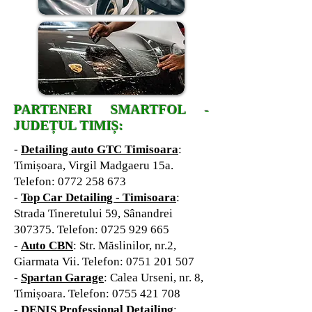
PARTENERI SMARTFOL -
JUDEȚUL TIMIȘ:
-
Detailing auto GTC Timisoara
:
Timișoara, Virgil Madgaeru 15a.
Telefon:
0772 258 673
-
Top Car Detailing - Timisoara
:
Strada Tineretului 59, Sânandrei
307375. Telefon:
0725 929 665
-
Auto CBN
: Str. Măslinilor, nr.2,
Giarmata Vii. Telefon:
0751 201 507
-
Spartan Garage
: Calea Urseni, nr. 8,
Timișoara. Telefon:
0755 421 708
-
DENIS Professional Detailing
: